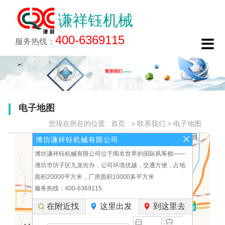
谦祥钰机械
关于谦祥钰
新闻中心
生产工艺
产品中心
工程案例
诚聘英才
联系我们
400-6369115

公司简介
企业动态
生产工艺
产品展示
在线报名
联系方式
服务热线：
企业文化
行业资讯
生产工艺简介
产品特点
电子地图
厂区一览
产品应用
在线留言
荣誉资质
电子地图
您现在所在的位置:
首页
>
联系我们
>
电子地图
潍坊谦祥钰机械有限公司
潍坊谦祥钰机械有限公司位于闻名世界的国际风筝都——
潍坊市坊子区九龙街办，公司环境优越，交通方便，占地
面积20000平方米，厂房面积10000多平方米
服务热线：400-6369115
在附近找
这里出发
到这里去
终
驾车
公