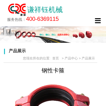
谦祥钰机械
关于谦祥钰
新闻中心
生产工艺
产品中心
工程案例
诚聘英才
联系我们
400-6369115

公司简介
企业动态
生产工艺
产品展示
在线报名
联系方式
服务热线：
企业文化
行业资讯
生产工艺简介
产品特点
电子地图
厂区一览
产品应用
在线留言
荣誉资质
产品展示
您现在所在的位置:
首页
>
产品中心
>
产品展示
钢性卡箍