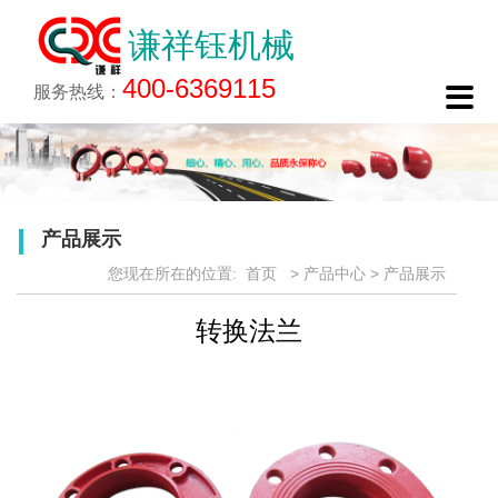
谦祥钰机械
关于谦祥钰
新闻中心
生产工艺
产品中心
工程案例
诚聘英才
联系我们
400-6369115

公司简介
企业动态
生产工艺
产品展示
在线报名
联系方式
服务热线：
企业文化
行业资讯
生产工艺简介
产品特点
电子地图
厂区一览
产品应用
在线留言
荣誉资质
产品展示
您现在所在的位置:
首页
>
产品中心
>
产品展示
转换法兰